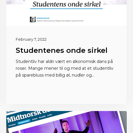
February 7, 2022
Studentenes onde sirkel
Studentliv har aldri vært en økonomisk dans på
roser. Mange mener til og med at et studentliv
på sparebluss med billig øl, nudler og
knekkebrød bygger karakter, og er en del av
dannelsesreisen. Men etter nesten to år med
koronarestriksjoner blinker varsellampene.