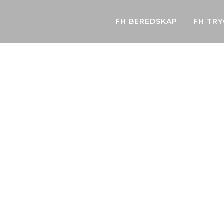
FH BEREDSKAP
FH TR
miske utford
øker kraftig