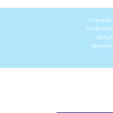
Finansiel
nordmenns
bekymr
økonomis