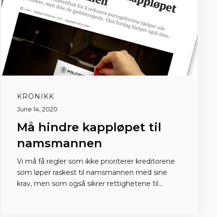
KRONIKK
June 14, 2020
Må hindre kappløpet til
namsmannen
Vi må få regler som ikke prioriterer kreditorene
som løper raskest til namsmannen med sine
krav, men som også sikrer rettighetene til
kreditorer som forsøker å finne løsninger
sammen med skyldneren, skriver Arman Vestad