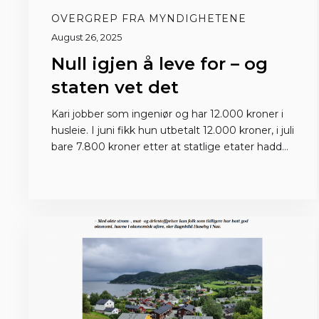
OVERGREP FRA MYNDIGHETENE
August 26, 2025
Null igjen å leve for – og
staten vet det
Kari jobber som ingeniør og har 12.000 kroner i
husleie. I juni fikk hun utbetalt 12.000 kroner, i juli
bare 7.800 kroner etter at statlige etater hadde
trukket fra lønna hennes. Hvordan skal hun klare
seg på det?