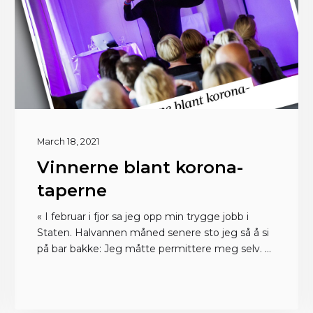
March 18, 2021
Vinnerne blant korona-
taperne
« I februar i fjor sa jeg opp min trygge jobb i
Staten. Halvannen måned senere sto jeg så å si
på bar bakke: Jeg måtte permittere meg selv. »
Hvem er pandemiens tapere – og hvem
kommer best ut blant dem?