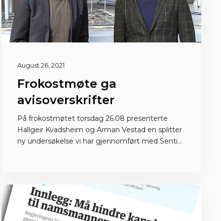
August 26, 2021
Frokostmøte ga
avisoverskrifter
På frokostmøtet torsdag 26.08 presenterte
Hallgeir Kvadsheim og Arman Vestad en splitter
ny undersøkelse vi har gjennomført med Sentio
som viser at halvparten av oss har økonomiske
problemer.