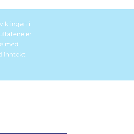
iklingen i
ltatene er
tte med
d inntekt