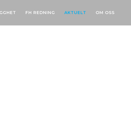
YGGHET
FH REDNING
AKTUELT
OM OSS
ringer