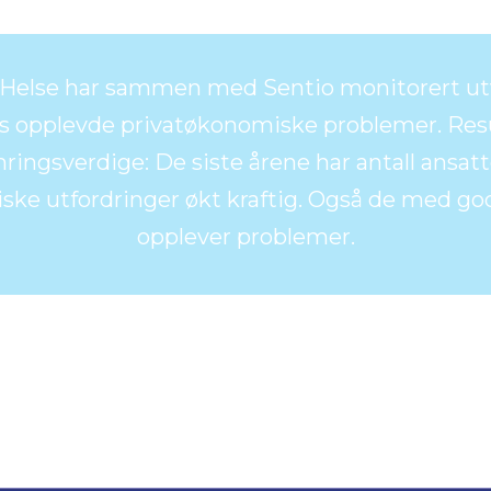
l Helse har sammen med Sentio monitorert utv
 opplevde privatøkonomiske problemer. Resu
ingsverdige: De siste årene har antall ansa
ke utfordringer økt kraftig. Også de med go
opplever problemer.